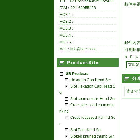
TEL：021-69955438/69955439
邮件主
FAM：021-69955438
MOB.1：
MOB.2：
MOB.3：
MOB.4：
MOB.5：
邮件内
Mail：info@bocast.cc
回复邮
发 件 人
ProductSite
GB Products
分
Hexagon Cap Head Scr
Slot Hexagon Cap Head S
请遵守
cr
Slot countersunk Head Scr
Cross recessed countersu
nk hd
Cross recessed Pan hd Sc
r
Slot Pan Head Scr
Slotted knurled thumb Scr