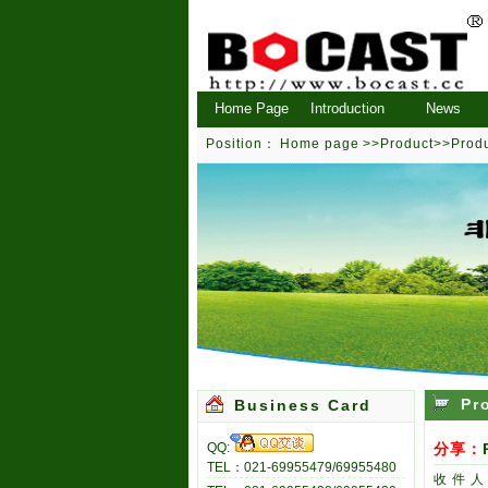
Home Page
Introduction
News
Position：
Home page
>>
Product
>>Prod
Pr
Business Card
QQ:
分享：
TEL：021-69955479/69955480
收 件 人