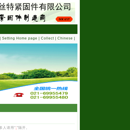
|
Setting Home page
|
Collect
|
Chinese
|
多人请用"
;
"隔开。