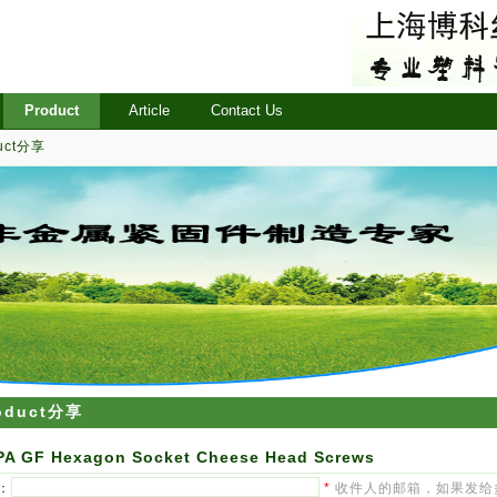
Product
Article
Contact Us
uct分享
oduct分享
PA GF Hexagon Socket Cheese Head Screws
：
*
收件人的邮箱，如果发给