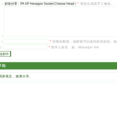
题：
*
系统生成或手工修改。
容：
箱：
*
回复的邮箱，该邮箱可以收到好友回信。如：inf
：
*
发件人姓名，如：Manager lee
享知
国家规定，健康分享。