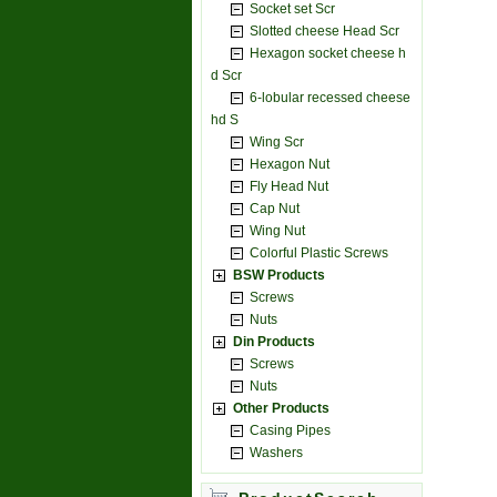
Socket set Scr
Slotted cheese Head Scr
Hexagon socket cheese h
d Scr
6-lobular recessed cheese
hd S
Wing Scr
Hexagon Nut
Fly Head Nut
Cap Nut
Wing Nut
Colorful Plastic Screws
BSW Products
Screws
Nuts
Din Products
Screws
Nuts
Other Products
Casing Pipes
Washers